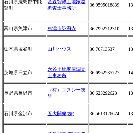
石川県鹿島郡中能
金森智修土地家屋
36.9595018839
13
登町
調査士事務所
富山県魚津市
魚津市弥源寺
36.7992712310
13
栃木県塩谷町
山川ハウス
36.76713537
13
六谷土地家屋調査
茨城県日立市
36.6962535727
14
士事務所
（有）エヌシー技
長野県長野市
36.623292623
13
研
石川県金沢市
五大開発(株)
36.5613126674
13