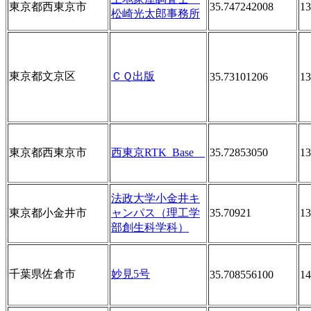
東京都西東京市
35.747242008
13
松崎光太郎事務所
東京都文京区
ＣＱ出版
35.73101206
13
東京都西東京市
西東京RTK_Base
35.72853050
13
法政大学小金井キ
東京都小金井市
ャンパス（理工学
35.70921
13
部創生科学科）
千葉県佐倉市
妙見5号
35.708556100
14