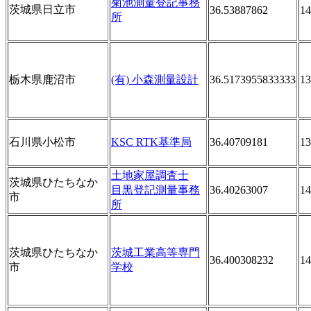
菊池測量登記事務
茨城県日立市
36.53887862
14
所
栃木県鹿沼市
(有) 小森測量設計
36.5173955833333
13
石川県小松市
KSC RTK基準局
36.40709181
13
土地家屋調査士
茨城県ひたちなか
目黒登記測量事務
36.40263007
14
市
所
茨城県ひたちなか
茨城工業高等専門
36.400308232
14
市
学校