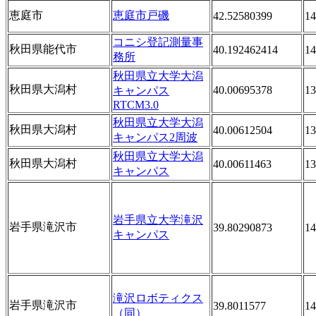
恵庭市
恵庭市戸磯
42.52580399
14
コニシ登記測量事
秋田県能代市
40.192462414
14
務所
秋田県立大学大潟
秋田県大潟村
40.00695378
13
キャンパス
RTCM3.0
秋田県立大学大潟
秋田県大潟村
40.00612504
13
キャンパス2周波
秋田県立大学大潟
秋田県大潟村
40.00611463
13
キャンパス
岩手県立大学滝沢
岩手県滝沢市
39.80290873
14
キャンパス
滝沢ロボティクス
岩手県滝沢市
39.8011577
14
（同）