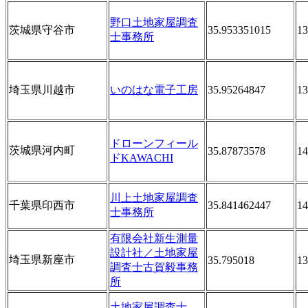
野口土地家屋調査
茨城県守谷市
35.953351015
13
士事務所
埼玉県川越市
いのはな電子工房
35.95264847
13
ドローンフィール
茨城県河内町
35.87873578
14
ドKAWACHI
川上土地家屋調査
千葉県印西市
35.841462447
14
士事務所
有限会社新生測量
設計社／土地家屋
埼玉県新座市
35.795018
13
調査士古賀毅事務
所
土地家屋調査士