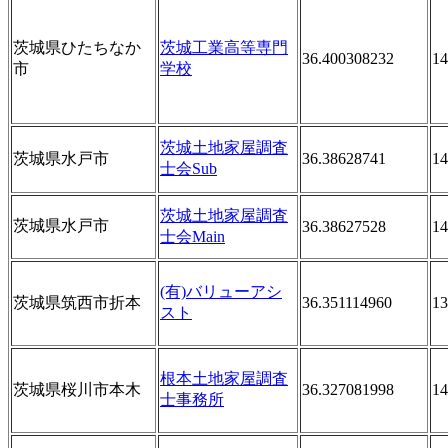
茨城県ひたちなか
茨城工業高等専門
36.400308232
14
市
学校
茨城土地家屋調査
茨城県水戸市
36.38628741
14
士会Sub
茨城土地家屋調査
茨城県水戸市
36.38627528
14
士会Main
(有)バリューアシ
茨城県筑西市折本
36.351114960
13
スト
根本土地家屋調査
茨城県桜川市本木
36.327081998
14
士事務所