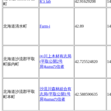
K'z lab
42.91629208
14
町
北海道清水町
Farm-i
42.89
14
㈲川上木材有志局
北海道沙流郡平取
(平取公開2号
42.725524820
14
町振内町
局)kazuの信者
沙流川森林組合有
北海道沙流郡平取
志局(平取公開1号
42.588590635
14
町本町
局)hamaの信者