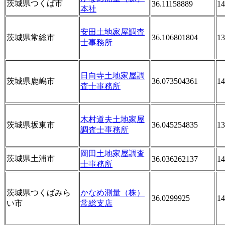
茨城県つくば市
36.11158889
14
本社
安田土地家屋調査
茨城県常総市
36.106801804
13
士事務所
日向寺土地家屋調
茨城県鹿嶋市
36.073504361
14
査士事務所
木村道夫土地家屋
茨城県坂東市
36.045254835
13
調査士事務所
岡田土地家屋調査
茨城県土浦市
36.036262137
14
士事務所
茨城県つくばみら
かなめ測量（株）
36.0299925
14
い市
常総支店