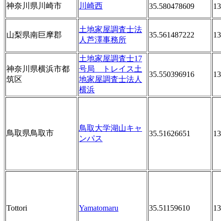
神奈川県川崎市
川崎西
35.580478609
13
土地家屋調査士法
山梨県南巨摩郡
35.561487222
13
人芦澤事務所
土地家屋調査士17
神奈川県横浜市都
号局 トレイス土
35.550396916
13
筑区
地家屋調査士法人
横浜
鳥取大学湖山キャ
鳥取県鳥取市
35.51626651
13
ンパス
Tottori
Yamatomaru
35.51159610
13