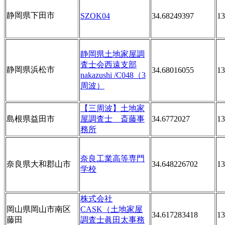
静岡県下田市
SZOK04
34.68249397
13
静岡県土地家屋調
査士会西遠支部
静岡県浜松市
34.68016055
13
nakazushi /C048（3
周波）
【三周波】土地家
島根県益田市
屋調査士 斎藤事
34.6772027
13
務所
奈良工業高等専門
奈良県大和郡山市
34.648226702
13
学校
株式会社
岡山県岡山市南区
CASK（土地家屋
34.617283418
13
藤田
調査士眞田太事務