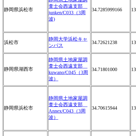
査士会西遠支部
静岡県浜松市
34.7285999166
13
junken/C033（3周
波)
静岡大学浜松キャ
浜松市
34.72621238
13
ンパス
静岡県土地家屋調
査士会西遠支部
静岡県湖西市
34.71801000
13
kuwano/C045（3周
波）
静岡県土地家屋調
査士会西遠支部
静岡県浜松市
34.70615944
13
Annex/C043（3周
波）