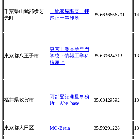
千葉県山武郡横芝
土地家屋調査士押
35.6636666291
14
光町
尾正一事務所
東京工業高等専門
東京都八王子市
学校・情報工学科
35.639624713
13
棟屋上
阿部登記測量事務
福井県敦賀市
35.63429592
13
所 Abe_base
東京都大田区
MO-Brain
35.59291228
13