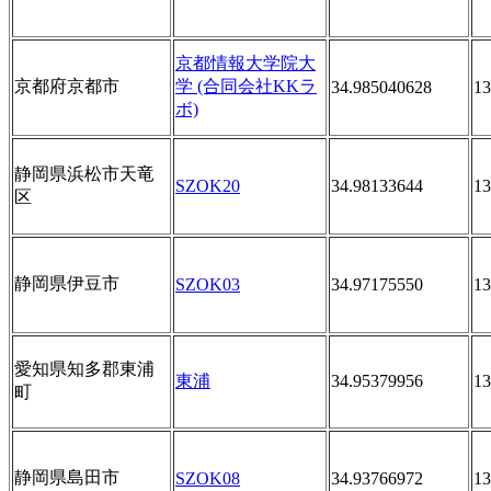
京都情報大学院大
京都府京都市
学 (合同会社KKラ
34.985040628
13
ボ)
静岡県浜松市天竜
SZOK20
34.98133644
13
区
静岡県伊豆市
SZOK03
34.97175550
13
愛知県知多郡東浦
東浦
34.95379956
13
町
静岡県島田市
SZOK08
34.93766972
13