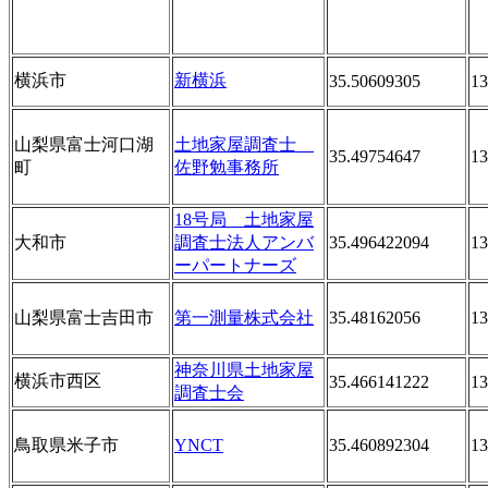
横浜市
新横浜
35.50609305
13
山梨県富士河口湖
土地家屋調査士
35.49754647
13
町
佐野勉事務所
18号局 土地家屋
大和市
調査士法人アンバ
35.496422094
13
ーパートナーズ
山梨県富士吉田市
第一測量株式会社
35.48162056
13
神奈川県土地家屋
横浜市西区
35.466141222
13
調査士会
鳥取県米子市
YNCT
35.460892304
13