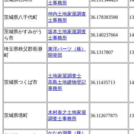
士事務所
仲内土地家屋調査
茨城県八千代町
36.178383598
13
士事務所
茨城県かすみがう
坂本土地家屋調査
36.140237664
14
ら市
士事務所
埼玉県秩父郡長瀞
東洋パーツ（株）
36.1317807
13
町
開発部
土地家屋調査士
茨城県つくば市
高島土地建物登記
36.11435713
14
事務所
木村泰之土地家屋
茨城県境町
36.112677875
13
調査士事務所
かなめ測量（株）