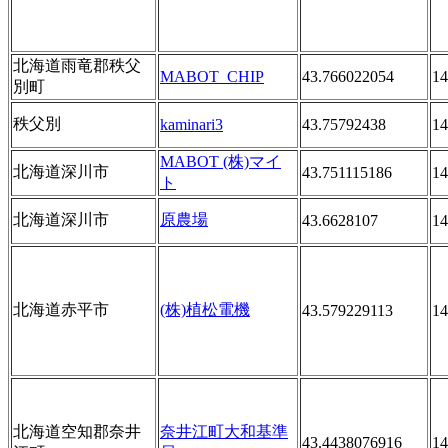
北海道雨竜郡秩父
MABOT_CHIP
43.766022054
14
別町
秩父別
kaminari3
43.75792438
14
MABOT (株)マイ
北海道深川市
43.751115186
14
ト
北海道深川市
原農場
43.6628107
14
北海道赤平市
(株)植松電機
43.579229113
14
北海道空知郡奈井
奈井江町大和基準
43.4438076916
14