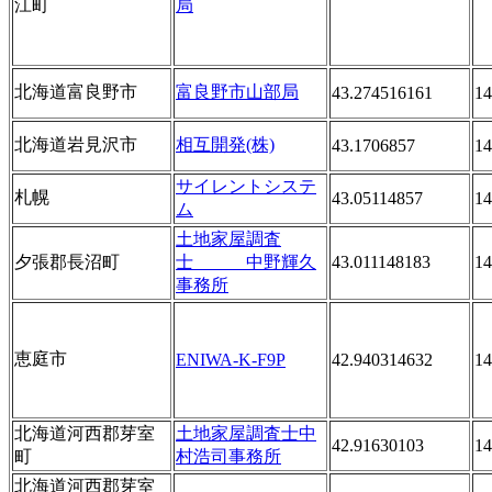
江町
局
北海道富良野市
富良野市山部局
43.274516161
14
北海道岩見沢市
相互開発(株)
43.1706857
14
サイレントシステ
札幌
43.05114857
14
ム
土地家屋調査
夕張郡長沼町
士 中野輝久
43.011148183
14
事務所
恵庭市
ENIWA-K-F9P
42.940314632
14
北海道河西郡芽室
土地家屋調査士中
42.91630103
14
町
村浩司事務所
北海道河西郡芽室