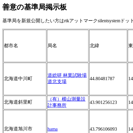
善意の基準局掲示板
基準局を新規公開したい方はrtkアットマークsilentsyste
都市名
局名
北緯
東
道総研 林業試験場
北海道中川町
44.80481787
14
道北支場
（有）横山測量設
北海道斜里町
43.901256123
14
計事務所
北海道旭川市
hama
43.796106093
14