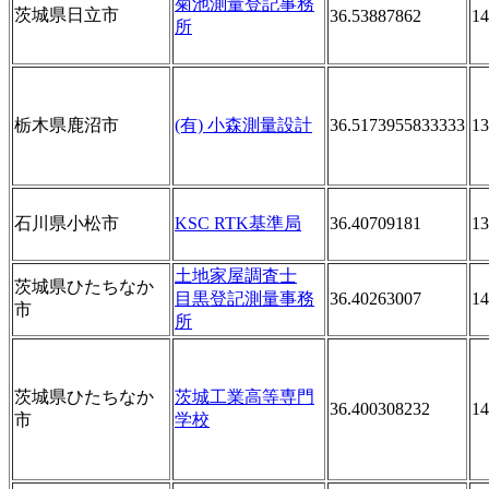
菊池測量登記事務
茨城県日立市
36.53887862
14
所
栃木県鹿沼市
(有) 小森測量設計
36.5173955833333
13
石川県小松市
KSC RTK基準局
36.40709181
13
土地家屋調査士
茨城県ひたちなか
目黒登記測量事務
36.40263007
14
市
所
茨城県ひたちなか
茨城工業高等専門
36.400308232
14
市
学校