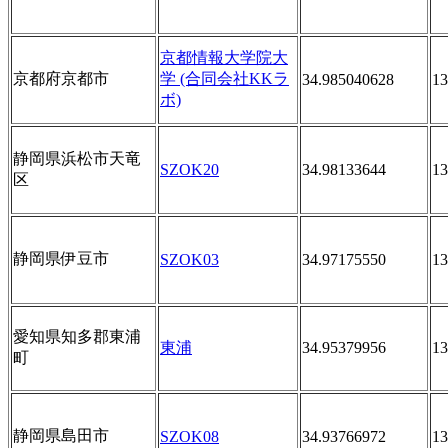
京都情報大学院大
京都府京都市
学 (合同会社KKラ
34.985040628
13
ボ)
静岡県浜松市天竜
SZOK20
34.98133644
13
区
静岡県伊豆市
SZOK03
34.97175550
13
愛知県知多郡東浦
東浦
34.95379956
13
町
静岡県島田市
SZOK08
34.93766972
13