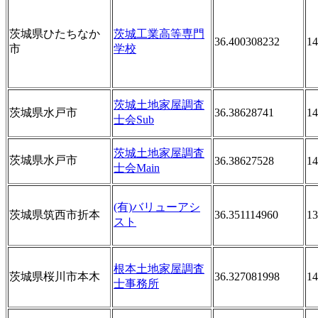
茨城県ひたちなか
茨城工業高等専門
36.400308232
14
市
学校
茨城土地家屋調査
茨城県水戸市
36.38628741
14
士会Sub
茨城土地家屋調査
茨城県水戸市
36.38627528
14
士会Main
(有)バリューアシ
茨城県筑西市折本
36.351114960
13
スト
根本土地家屋調査
茨城県桜川市本木
36.327081998
14
士事務所