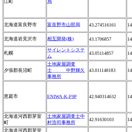
江町
局
北海道富良野市
富良野市山部局
43.274516161
14
北海道岩見沢市
相互開発(株)
43.1706857
14
サイレントシステ
札幌
43.05114857
14
ム
土地家屋調査
夕張郡長沼町
士 中野輝久
43.011148183
14
事務所
恵庭市
ENIWA-K-F9P
42.940314632
14
北海道河西郡芽室
土地家屋調査士中
42.91630103
14
町
村浩司事務所
北海道河西郡芽室