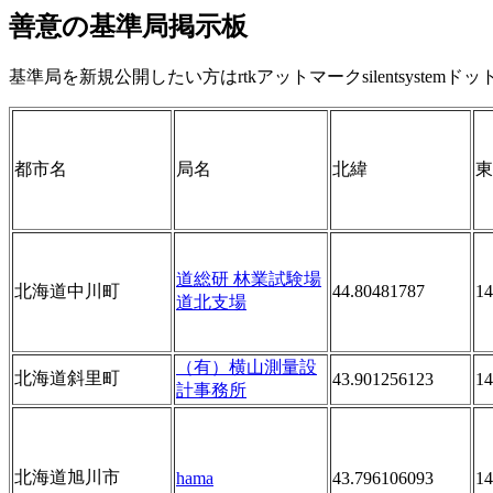
善意の基準局掲示板
基準局を新規公開したい方はrtkアットマークsilentsyste
都市名
局名
北緯
東
道総研 林業試験場
北海道中川町
44.80481787
14
道北支場
（有）横山測量設
北海道斜里町
43.901256123
14
計事務所
北海道旭川市
hama
43.796106093
14