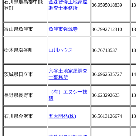
石川県鹿島郡中能
金森智修土地家屋
36.9595018839
13
登町
調査士事務所
富山県魚津市
魚津市弥源寺
36.7992712310
13
栃木県塩谷町
山川ハウス
36.76713537
13
六谷土地家屋調査
茨城県日立市
36.6962535727
14
士事務所
（有）エヌシー技
長野県長野市
36.623292623
13
研
石川県金沢市
五大開発(株)
36.5613126674
13