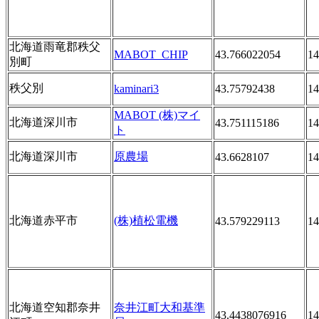
北海道雨竜郡秩父
MABOT_CHIP
43.766022054
14
別町
秩父別
kaminari3
43.75792438
14
MABOT (株)マイ
北海道深川市
43.751115186
14
ト
北海道深川市
原農場
43.6628107
14
北海道赤平市
(株)植松電機
43.579229113
14
北海道空知郡奈井
奈井江町大和基準
43.4438076916
14