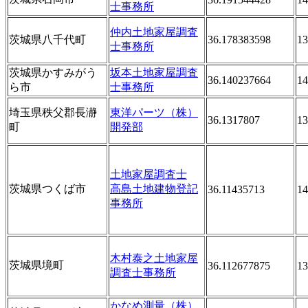
士事務所
仲内土地家屋調査
茨城県八千代町
36.178383598
13
士事務所
茨城県かすみがう
坂本土地家屋調査
36.140237664
14
ら市
士事務所
埼玉県秩父郡長瀞
東洋パーツ（株）
36.1317807
13
町
開発部
土地家屋調査士
茨城県つくば市
高島土地建物登記
36.11435713
14
事務所
木村泰之土地家屋
茨城県境町
36.112677875
13
調査士事務所
かなめ測量（株）