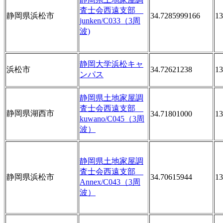
査士会西遠支部
静岡県浜松市
34.7285999166
13
junken/C033（3周
波)
静岡大学浜松キャ
浜松市
34.72621238
13
ンパス
静岡県土地家屋調
査士会西遠支部
静岡県湖西市
34.71801000
13
kuwano/C045（3周
波）
静岡県土地家屋調
査士会西遠支部
静岡県浜松市
34.70615944
13
Annex/C043（3周
波）