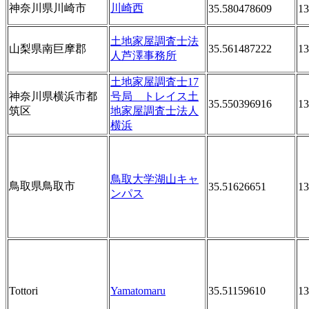
神奈川県川崎市
川崎西
35.580478609
13
土地家屋調査士法
山梨県南巨摩郡
35.561487222
13
人芦澤事務所
土地家屋調査士17
神奈川県横浜市都
号局 トレイス土
35.550396916
13
筑区
地家屋調査士法人
横浜
鳥取大学湖山キャ
鳥取県鳥取市
35.51626651
13
ンパス
Tottori
Yamatomaru
35.51159610
13