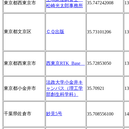
東京都西東京市
35.747242008
13
松崎光太郎事務所
東京都文京区
ＣＱ出版
35.73101206
13
東京都西東京市
西東京RTK_Base
35.72853050
13
法政大学小金井キ
東京都小金井市
ャンパス（理工学
35.70921
13
部創生科学科）
千葉県佐倉市
妙見5号
35.708556100
14