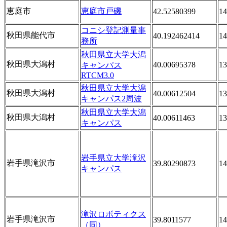
恵庭市
恵庭市戸磯
42.52580399
14
コニシ登記測量事
秋田県能代市
40.192462414
14
務所
秋田県立大学大潟
秋田県大潟村
40.00695378
13
キャンパス
RTCM3.0
秋田県立大学大潟
秋田県大潟村
40.00612504
13
キャンパス2周波
秋田県立大学大潟
秋田県大潟村
40.00611463
13
キャンパス
岩手県立大学滝沢
岩手県滝沢市
39.80290873
14
キャンパス
滝沢ロボティクス
岩手県滝沢市
39.8011577
14
（同）