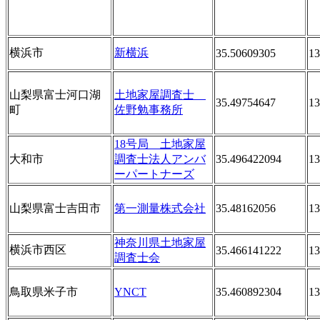
横浜市
新横浜
35.50609305
13
山梨県富士河口湖
土地家屋調査士
35.49754647
13
町
佐野勉事務所
18号局 土地家屋
大和市
調査士法人アンバ
35.496422094
13
ーパートナーズ
山梨県富士吉田市
第一測量株式会社
35.48162056
13
神奈川県土地家屋
横浜市西区
35.466141222
13
調査士会
鳥取県米子市
YNCT
35.460892304
13