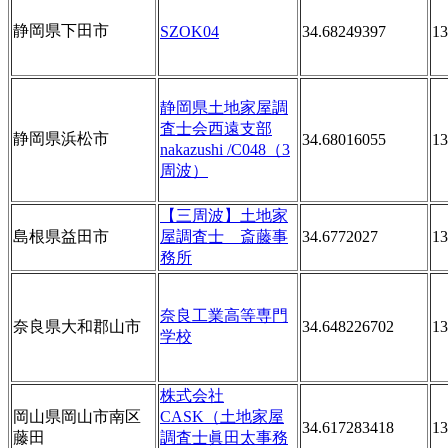
静岡県下田市
SZOK04
34.68249397
13
静岡県土地家屋調
査士会西遠支部
静岡県浜松市
34.68016055
13
nakazushi /C048（3
周波）
【三周波】土地家
島根県益田市
屋調査士 斎藤事
34.6772027
13
務所
奈良工業高等専門
奈良県大和郡山市
34.648226702
13
学校
株式会社
岡山県岡山市南区
CASK（土地家屋
34.617283418
13
藤田
調査士眞田太事務