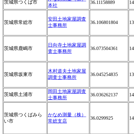
茨城県つくば市
36.11158889
14
本社
安田土地家屋調査
茨城県常総市
36.106801804
13
士事務所
日向寺土地家屋調
茨城県鹿嶋市
36.073504361
14
査士事務所
木村道夫土地家屋
茨城県坂東市
36.045254835
13
調査士事務所
岡田土地家屋調査
茨城県土浦市
36.036262137
14
士事務所
茨城県つくばみら
かなめ測量（株）
36.0299925
14
い市
常総支店