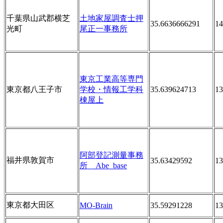
千葉県山武郡横芝
土地家屋調査士押
35.6636666291
14
光町
尾正一事務所
東京工業高等専門
東京都八王子市
学校・情報工学科
35.639624713
13
棟屋上
阿部登記測量事務
福井県敦賀市
35.63429592
13
所 Abe_base
東京都大田区
MO-Brain
35.59291228
13