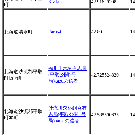
K'z lab
42.91629208
14
町
北海道清水町
Farm-i
42.89
14
㈲川上木材有志局
北海道沙流郡平取
(平取公開2号
42.725524820
14
町振内町
局)kazuの信者
沙流川森林組合有
北海道沙流郡平取
志局(平取公開1号
42.588590635
14
町本町
局)hamaの信者