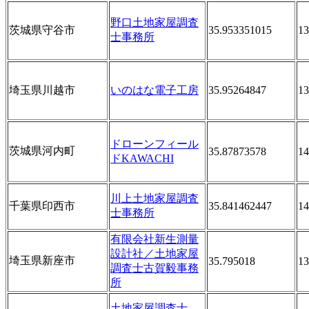
野口土地家屋調査
茨城県守谷市
35.953351015
13
士事務所
埼玉県川越市
いのはな電子工房
35.95264847
13
ドローンフィール
茨城県河内町
35.87873578
14
ドKAWACHI
川上土地家屋調査
千葉県印西市
35.841462447
14
士事務所
有限会社新生測量
設計社／土地家屋
埼玉県新座市
35.795018
13
調査士古賀毅事務
所
土地家屋調査士